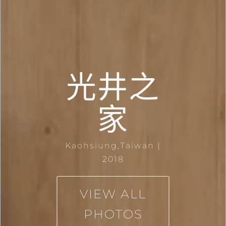
光井之
家
Kaohsiung,Taiwan |
2018
VIEW ALL
PHOTOS